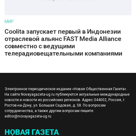
МИР
Coolita запускает первый в Индонезии
отраслевой альянс FAST Media Alliance
совместно с ведущими
телерадиовещательными компаниями
Электронное периодическое издание «Новая Общественная Газета».
На сайте Novayagazeta-ug.ru публикуются актуальные международные
новости и новости из российских регионов. Адрес:344002, Россия, г.
Ростов-на-Дону, ул. Большая Садовая, д. 58. По вопросам
сотрудничества, а также другим вопросам пишите:
editor@novayagazeta-ug.ru