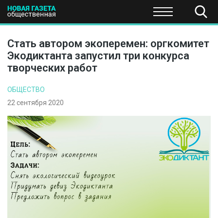
ПОЛИТИКА
ОБЩЕСТВО
ЭКОНОМИКА
НАУКА И Т
Стать автором экоперемен: оргкомитет
Экодиктанта запустил три конкурса
творческих работ
ОБЩЕСТВО
22 сентября 2020