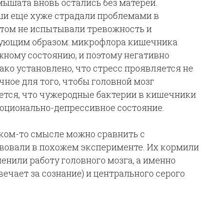
мышата вновь остались без матерей.
ши еще хуже страдали проблемами в
этом не испытывали тревожность и
дующим образом: микрофлора кишечника
жному состоянию, и поэтому негативно
ко установлено, что стресс проявляется не
очное для того, чтобы головной мозг
ается, что чужеродные бактерии в кишечники
оционально-депрессивное состояние.
ком-то смысле можно сравнить с
вовали в похожем эксперименте. Их кормили
енили работу головного мозга, а именно
ечает за сознание) и центрального серого