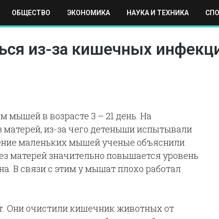
ОБЩЕСТВО
ЭКОНОМИКА
НАУКА И ТЕХНИКА
СП
ЕХНИКА
СПОРТ
МОСКВА
РЕГИОНЫ
МИР
ься из-за кишечных инфекц
 мышей в возрасте 3 – 21 день. На
 матерей, из-за чего детеныши испытывали
дение маленьких мышей ученые объяснили
 без матерей значительно повышается уровень
а. В связи с этим у мышат плохо работал
. Они очистили кишечник животных от