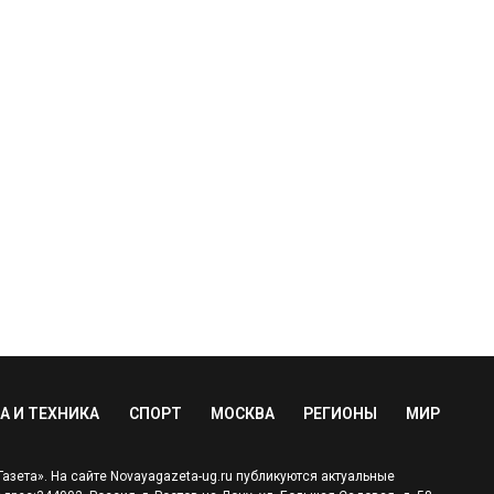
А И ТЕХНИКА
СПОРТ
МОСКВА
РЕГИОНЫ
МИР
зета». На сайте Novayagazeta-ug.ru публикуются актуальные