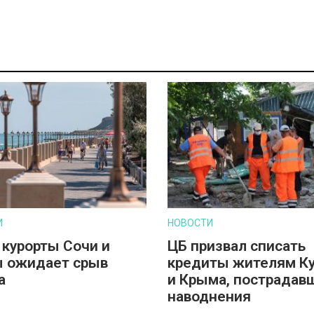
И
НОВОСТИ
 курорты Сочи и
ЦБ призвал списать
 ожидает срыв
кредиты жителям К
а
и Крыма, пострадав
наводнения