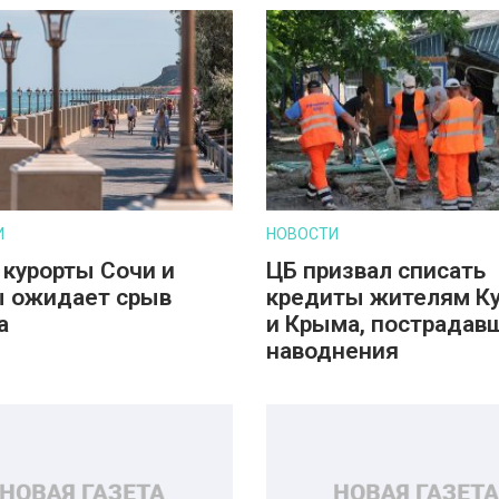
И
НОВОСТИ
 курорты Сочи и
ЦБ призвал списать
 ожидает срыв
кредиты жителям К
а
и Крыма, пострадав
наводнения