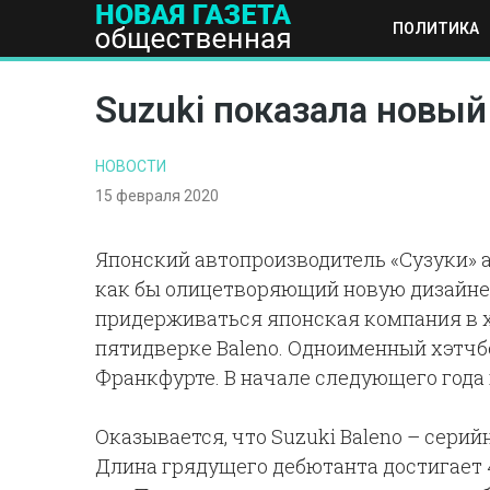
ПОЛИТИКА
ПОЛИТИКА
ОБЩЕСТВО
ЭКОНОМИКА
НАУКА И Т
Suzuki показала новы
НОВОСТИ
15 февраля 2020
Японский автопроизводитель «Сузуки» 
как бы олицетворяющий новую дизайне
придерживаться японская компания в х
пятидверке Baleno. Одноименный хэтчб
Франкфурте. В начале следующего года
Оказывается, что Suzuki Baleno – серий
Длина грядущего дебютанта достигает 4