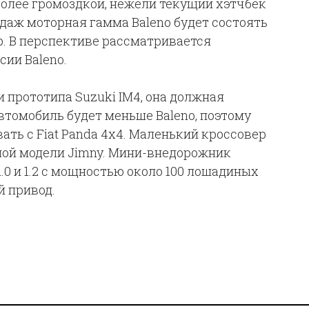
более громоздкой, нежели текущий хэтчбек
родаж моторная гамма Baleno будет состоять
тр. В перспективе рассматривается
сии Baleno.
 прототипа Suzuki IM4, она должная
автомобиль будет меньше Baleno, поэтому
ать с Fiat Panda 4х4. Маленький кроссовер
ной модели Jimny. Мини-внедорожник
1.0 и 1.2 с мощностью около 100 лошадиных
й привод.