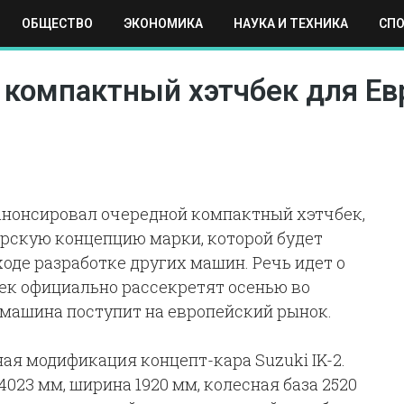
ОБЩЕСТВО
ЭКОНОМИКА
НАУКА И ТЕХНИКА
СП
ЕХНИКА
СПОРТ
МОСКВА
РЕГИОНЫ
МИР
й компактный хэтчбек для Е
анонсировал очередной компактный хэтчбек,
рскую концепцию марки, которой будет
оде разработке других машин. Речь идет о
ек официально рассекретят осенью во
 машина поступит на европейский рынок.
ная модификация концепт-кара Suzuki IK-2.
023 мм, ширина 1920 мм, колесная база 2520