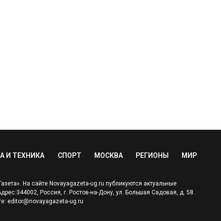
А И ТЕХНИКА
СПОРТ
МОСКВА
РЕГИОНЫ
МИР
зета». На сайте Novayagazeta-ug.ru публикуются актуальные
ес:344002, Россия, г. Ростов-на-Дону, ул. Большая Садовая, д. 58.
е: editor@novayagazeta-ug.ru