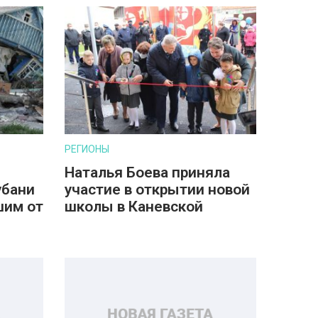
РЕГИОНЫ
Наталья Боева приняла
убани
участие в открытии новой
шим от
школы в Каневской