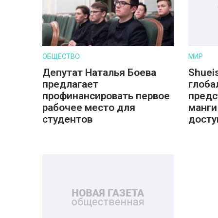
ОБЩЕСТВО
МИР
Депутат Наталья Боева
Shuei
предлагает
глоба
профинансировать первое
предс
рабочее место для
манги
студентов
досту