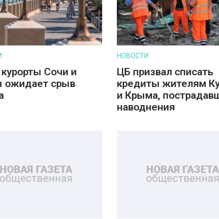
И
НОВОСТИ
 курорты Сочи и
ЦБ призвал списать
 ожидает срыв
кредиты жителям К
а
и Крыма, пострадав
наводнения