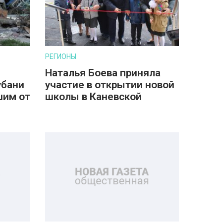
РЕГИОНЫ
Наталья Боева приняла
убани
участие в открытии новой
шим от
школы в Каневской