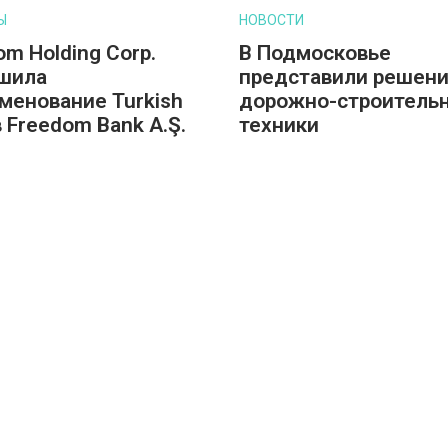
Ы
НОВОСТИ
om Holding Corp.
В Подмосковье
шила
представили решени
менование Turkish
дорожно-строитель
в Freedom Bank A.Ş.
техники