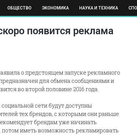
ОБЩЕСТВО
ЭКОНОМИКА
НАУКА И ТЕХНИКА
СП
ЕХНИКА
СПОРТ
МОСКВА
РЕГИОНЫ
МИР
скоро появится реклама
заявила о предстоящем запуске рекламного
й предназначен для обмена сообщениями и
вится во второй половине 2016 года.
 социальной сети будут доступны
телей тех брендов, с которыми они раньше
 рекомендует брендам уже начинать
ы потом иметь возможность рекламировать