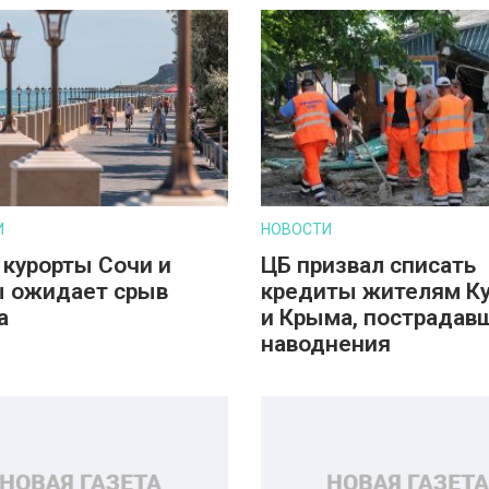
И
НОВОСТИ
 курорты Сочи и
ЦБ призвал списать
 ожидает срыв
кредиты жителям К
а
и Крыма, пострадав
наводнения