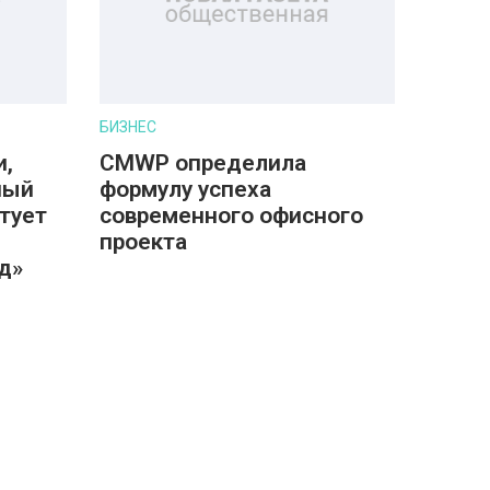
БИЗНЕС
и,
CMWP определила
ный
формулу успеха
ртует
современного офисного
проекта
д»