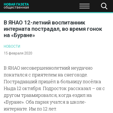
ПОЛИТИКА
ОБЩЕСТВО
ЭКОНОМИКА
НАУКА И Т
В ЯНАО 12-летний воспитанник
интерната пострадал, во время гонок
на «Буране»
НОВОСТИ
15 февраля 2020
В ЯНАО несовершеннолетний неудачно
покатался с приятелем на снегоходе.
Пострадавший пришёл в больницу посёлка
Ныда 12 октября. Подросток рассказал – он с
другом травмировался, когда ездил на
«Буране». Оба парня учатся в школе-
интернате. Им по 12 лет.