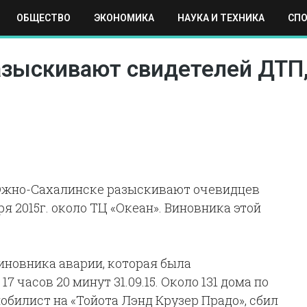
ОБЩЕСТВО
ЭКОНОМИКА
НАУКА И ТЕХНИКА
СП
ЕХНИКА
СПОРТ
МОСКВА
РЕГИОНЫ
МИР
зыскивают свидетелей ДТП,
Южно-Сахалинске разыскивают очевидцев
я 2015г. около ТЦ «Океан». Виновника этой
иновника аварии, которая была
7 часов 20 минут 31.09.15. Около 131 дома по
билист на «Тойота Лэнд Крузер Прадо», сбил