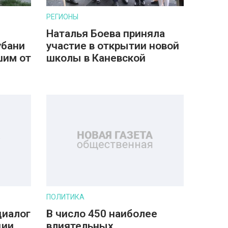
РЕГИОНЫ
Наталья Боева приняла
убани
участие в открытии новой
шим от
школы в Каневской
ПОЛИТИКА
диалог
В число 450 наиболее
дии
влиятельных