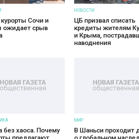
И
НОВОСТИ
 курорты Сочи и
ЦБ призвал списать
 ожидает срыв
кредиты жителям К
а
и Крыма, пострадав
наводнения
ИКА
МИР
а без хаоса. Почему
В Шаньси проходит 
рты предлагают
о глобальном насле