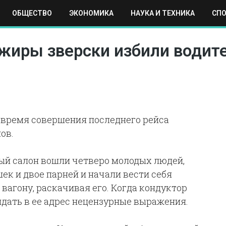
ОБЩЕСТВО
ЭКОНОМИКА
НАУКА И ТЕХНИКА
СП
ЕХНИКА
СПОРТ
МОСКВА
РЕГИОНЫ
МИР
жиры зверски избили водит
во время совершения последнего рейса
ов.
ный салон вошли четверо молодых людей,
шек и двое парней и начали вести себя
 вагону, раскачивая его. Когда кондуктор
идать в ее адрес нецензурные выражения.