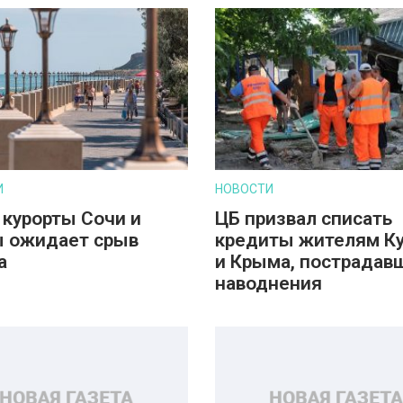
И
НОВОСТИ
 курорты Сочи и
ЦБ призвал списать
 ожидает срыв
кредиты жителям К
а
и Крыма, пострадав
наводнения