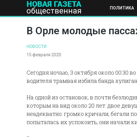
ПОЛИТИКА
ПОЛИТИКА
ОБЩЕСТВО
ЭКОНОМИКА
НАУКА И Т
В Орле молодые пасса
НОВОСТИ
15 февраля 2020
Сегодня ночью, 3 октября около 00:30 
водителя трамвая избила банда хулиган
На одной из остановок, в почти безлюд
которым на вид около 20 лет: двое деву
неадекватно: громко кричали, бегали по
попыталась их успокоить, они начали к