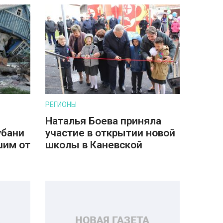
РЕГИОНЫ
Наталья Боева приняла
убани
участие в открытии новой
шим от
школы в Каневской