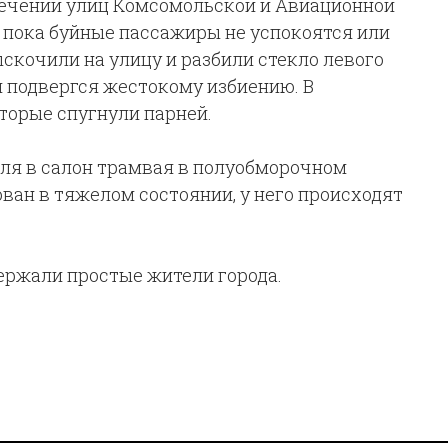
сечении улиц Комсомольской и Авиационной
т пока буйные пассажиры не успокоятся или
ыскочили на улицу и разбили стекло левого
и подвергся жестокому избиению. В
торые спугнули парней.
ля в салон трамвая в полуобморочном
ван в тяжелом состоянии, у него происходят
держали простые жители города.