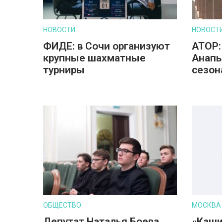
НОВОСТИ
НОВОСТ
ФИДЕ: в Сочи организуют
АТОР:
крупные шахматные
Анапы
турниры
сезон
ОБЩЕСТВО
МОСКВА
Депутат Наталья Боева
«Каши