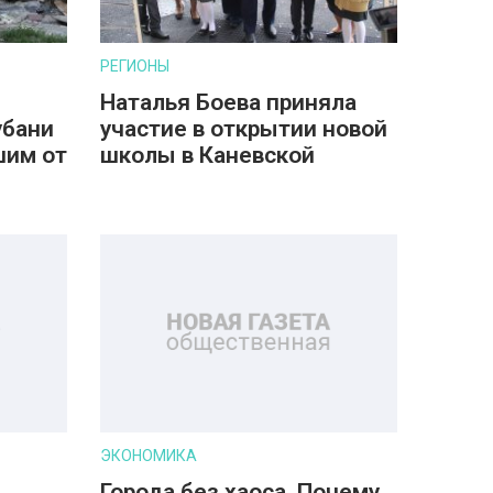
РЕГИОНЫ
Наталья Боева приняла
убани
участие в открытии новой
шим от
школы в Каневской
ЭКОНОМИКА
Города без хаоса. Почему