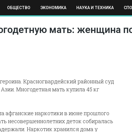
ОБЩЕСТВО
ЭКОНОМИКА
НАУКА И ТЕХНИКА
СП
ЕХНИКА
СПОРТ
МОСКВА
РЕГИОНЫ
МИР
ногодетную мать: женщина 
 героина. Красногвардейский районный суд
Азии. Многодетная мать купила 45 кг
ла афганские наркотики в июне прошлого
 Мать несовершеннолетних деток собиралась
адержали. Наркотик хранился дома у