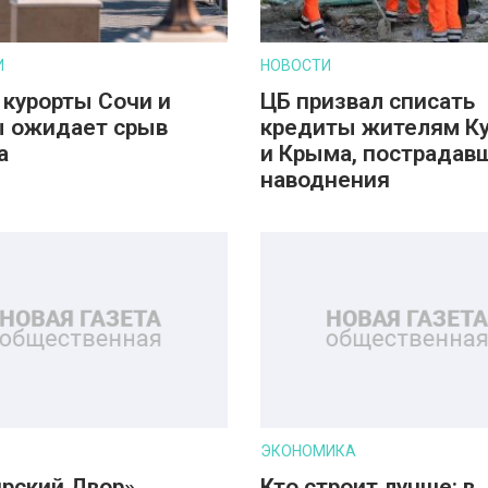
И
НОВОСТИ
 курорты Сочи и
ЦБ призвал списать
 ожидает срыв
кредиты жителям К
а
и Крыма, пострадав
наводнения
ЭКОНОМИКА
рский Двор»
Кто строит лучше: в