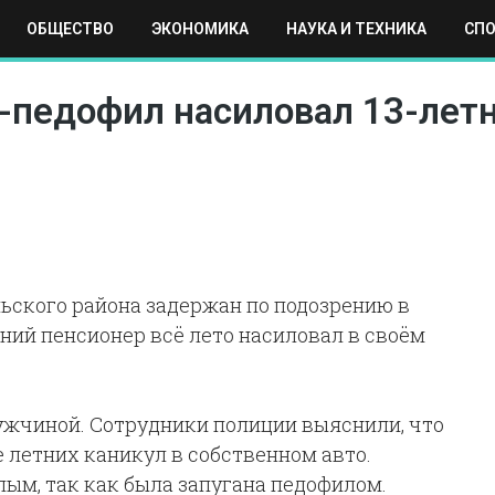
ОБЩЕСТВО
ЭКОНОМИКА
НАУКА И ТЕХНИКА
СП
ЕХНИКА
СПОРТ
МОСКВА
РЕГИОНЫ
МИР
-педофил насиловал 13-лет
ьского района задержан по подозрению в
тний пенсионер всё лето насиловал в своём
ужчиной. Сотрудники полиции выяснили, что
е летних каникул в собственном авто.
ым, так как была запугана педофилом.