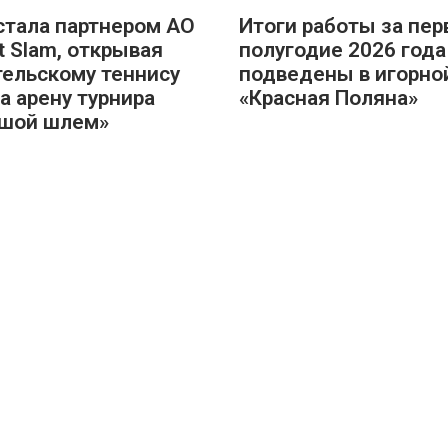
 стала партнером AO
Итоги работы за пер
nt Slam, открывая
полугодие 2026 года
ельскому теннису
подведены в игорно
на арену турнира
«Красная Поляна»
шой шлем»