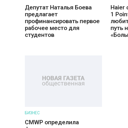
Депутат Наталья Боева
Haier
предлагает
1 Poi
профинансировать первое
любит
рабочее место для
путь 
студентов
«Боль
БИЗНЕС
CMWP определила