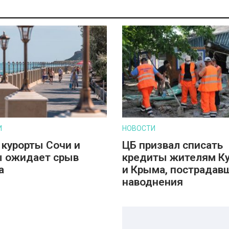
И
НОВОСТИ
 курорты Сочи и
ЦБ призвал списать
 ожидает срыв
кредиты жителям К
а
и Крыма, пострадав
наводнения