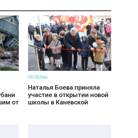
РЕГИОНЫ
Наталья Боева приняла
убани
участие в открытии новой
шим от
школы в Каневской