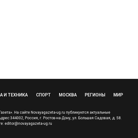
А И ТЕХНИКА
СПОРТ
МОСКВА
РЕГИОНЫ
МИР
зета». На сайте Novayagazeta-ug.ru публикуются актуальные
ес:344002, Россия, г. Ростов-на-Дону, ул. Большая Садовая, д. 58.
е: editor@novayagazeta-ug.ru