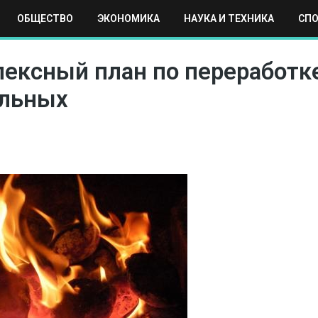
ОБЩЕСТВО
ЭКОНОМИКА
НАУКА И ТЕХНИКА
СП
ЕХНИКА
СПОРТ
МОСКВА
РЕГИОНЫ
МИР
лексный план по переработк
ельных