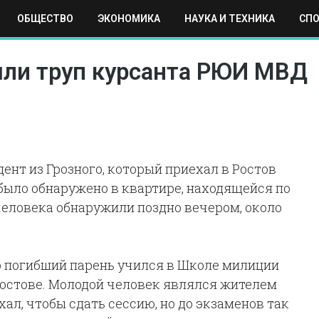
ОБЩЕСТВО
ЭКОНОМИКА
НАУКА И ТЕХНИКА
СП
ЕХНИКА
СПОРТ
МОСКВА
РЕГИОНЫ
МИР
шли труп курсанта РЮИ МВД
ент из Грозного, который приехал в Ростов
 было обнаружено в квартире, находящейся по
человека обнаружили поздно вечером, около
о погибший парень учился в Школе милиции
Ростове. Молодой человек являлся жителем
хал, чтобы сдать сессию, но до экзаменов так