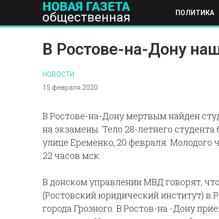
ПОЛИТИКА
ПОЛИТИКА
ОБЩЕСТВО
ЭКОНОМИКА
НАУКА И Т
В Ростове-на-Дону на
НОВОСТИ
15 февраля 2020
В Ростове-на-Дону мертвым найден студ
на экзамены. Тело 28-летнего студента
улице Еременко, 20 февраля. Молодого 
22 часов мск.
В донском управлении МВД говорят, чт
(Ростовский юридический институт) в 
города Грозного. В Ростов-на -Дону прие