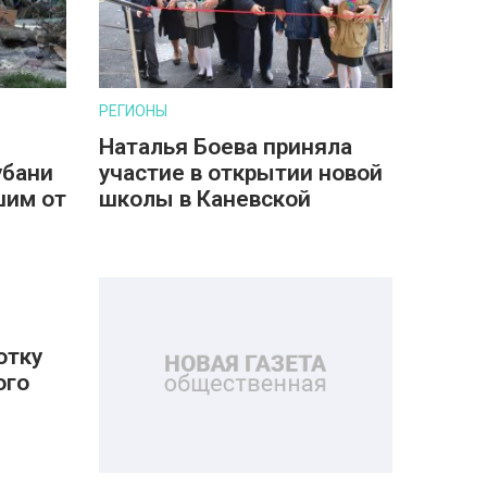
РЕГИОНЫ
Наталья Боева приняла
убани
участие в открытии новой
шим от
школы в Каневской
отку
ого