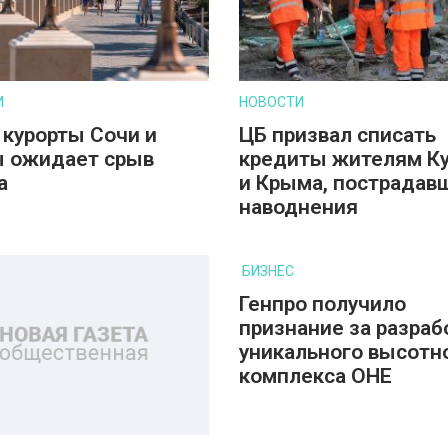
И
НОВОСТИ
 курорты Сочи и
ЦБ призвал списать
 ожидает срыв
кредиты жителям К
а
и Крыма, пострадав
наводнения
БИЗНЕС
Генпро получило
признание за разраб
уникального высотн
комплекса ОНЕ