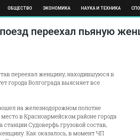
ОБЩЕСТВО
ЭКОНОМИКА
НАУКА И ТЕХНИКА
СП
ЕХНИКА
СПОРТ
МОСКВА
РЕГИОНЫ
МИР
й поезд переехал пьяную же
остав переехал женщину, находившуюся в
ет города Волгограда выясняет все
зошел на железнодорожном полотне
а место в Красноармейском районе города
На станции Судоверфь грузовой состав,
женщину. Как оказалось, в момент ЧП