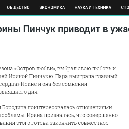
ОБЩЕСТВО
ЭКОНОМИКА
НАУКА И ТЕХНИКА
СП
ЕХНИКА
СПОРТ
МОСКВА
РЕГИОНЫ
МИР
рины Пинчук приводит в ужа
езона «Остров любви», выбрал свою любовь и
цей Ириной Пинчукю. Пара выиграла главный
сердца» Ирине и она без сомнений
годняшнего дня.
ия Бородина поинтересовалась отношениями
т проблемы. Ирина призналась, что совершенно
овании этого готова закончить совместное