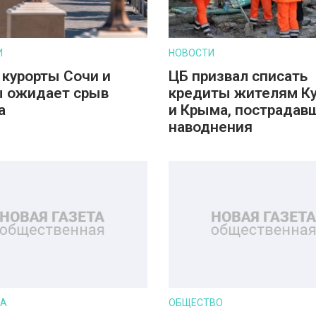
И
НОВОСТИ
 курорты Сочи и
ЦБ призвал списать
 ожидает срыв
кредиты жителям К
а
и Крыма, пострадав
наводнения
РА
ОБЩЕСТВО