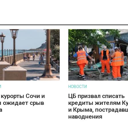
И
НОВОСТИ
 курорты Сочи и
ЦБ призвал списать
 ожидает срыв
кредиты жителям К
а
и Крыма, пострадав
наводнения