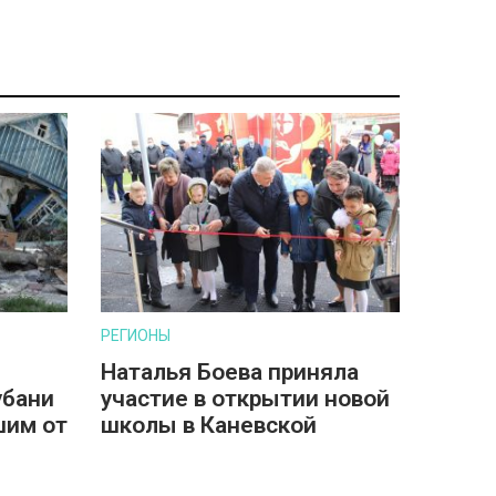
РЕГИОНЫ
Наталья Боева приняла
убани
участие в открытии новой
шим от
школы в Каневской