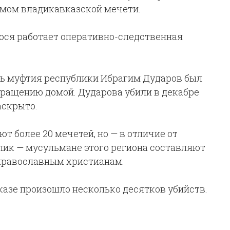
амом владикавказской мечети.
ося работает оперативно-следственная
ь муфтия республики Ибрагим Дударов был
вращению домой. Дударова убили в декабре
аскрыто.
т более 20 мечетей, но — в отличие от
ик — мусульмане этого региона составляют
 православным христианам.
казе произошло несколько десятков убийств.