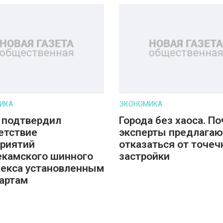
ИКА
ЭКОНОМИКА
 подтвердил
Города без хаоса. П
етствие
эксперты предлагаю
риятий
отказаться от точеч
камского шинного
застройки
екса установленным
артам