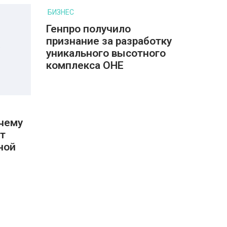
БИЗНЕС
Генпро получило
признание за разработку
уникального высотного
комплекса ОНЕ
очему
т
ной