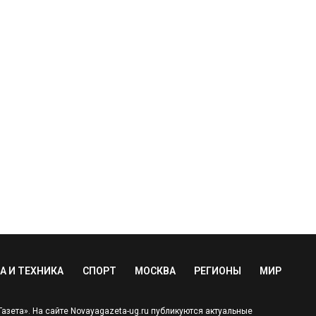
А И ТЕХНИКА
СПОРТ
МОСКВА
РЕГИОНЫ
МИР
зета». На сайте Novayagazeta-ug.ru публикуются актуальные