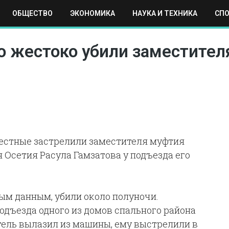
ОБЩЕСТВО
ЭКОНОМИКА
НАУКА И ТЕХНИКА
СП
ЕХНИКА
СПОРТ
МОСКВА
РЕГИОНЫ
МИР
ю жестоко убили заместител
звестные застрелили заместителя муфтия
 Осетия Расула Гамзатова у подъезда его
ым данным, убили около полуночи.
одъезда одного из домов спального района
тель вылазил из машины, ему выстрелили в