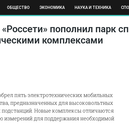
ОБЩЕСТВО
ЭКОНОМИКА
НАУКА И ТЕХНИКА
СП
ЕХНИКА
СПОРТ
МОСКВА
РЕГИОНЫ
МИР
«Россети» пополнил парк с
ческими комплексами
иобрел пять электротехнических мобильных
ства, предназначенных для высоковольтных
я подстанций. Новые комплексы отличаются
ью измерений для поддержания необходимой