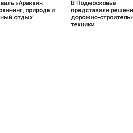
валь «Аракай»:
В Подмосковье
раннинг, природа и
представили решени
йный отдых
дорожно-строитель
техники