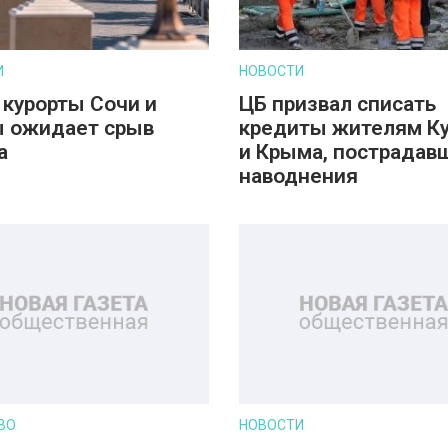
И
НОВОСТИ
 курорты Сочи и
ЦБ призвал списать
 ожидает срыв
кредиты жителям К
а
и Крыма, пострадав
наводнения
ВО
НОВОСТИ