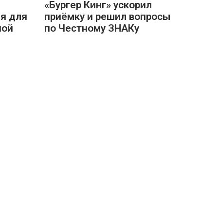
«Бургер Кинг» ускорил
я для
приёмку и решил вопросы
ной
по Честному ЗНАКу