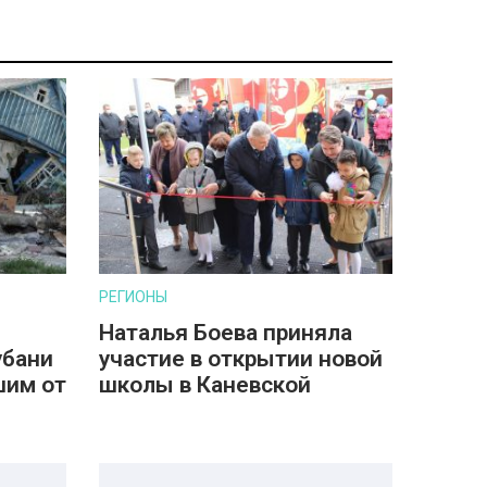
РЕГИОНЫ
Наталья Боева приняла
убани
участие в открытии новой
шим от
школы в Каневской