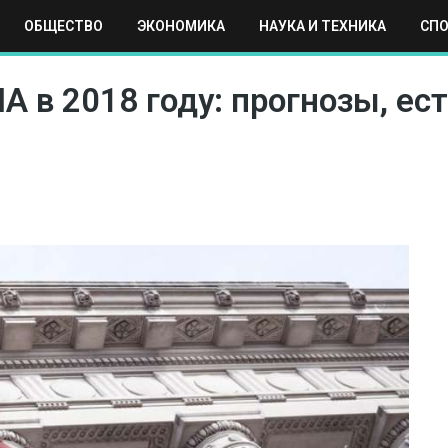
ОБЩЕСТВО
ЭКОНОМИКА
НАУКА И ТЕХНИКА
СП
ЕХНИКА
СПОРТ
МОСКВА
РЕГИОНЫ
МИР
 в 2018 году: прогнозы, ест