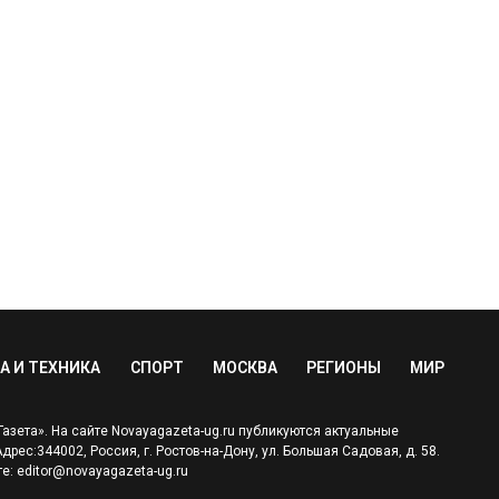
А И ТЕХНИКА
СПОРТ
МОСКВА
РЕГИОНЫ
МИР
зета». На сайте Novayagazeta-ug.ru публикуются актуальные
ес:344002, Россия, г. Ростов-на-Дону, ул. Большая Садовая, д. 58.
е: editor@novayagazeta-ug.ru