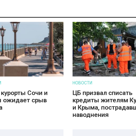
И
НОВОСТИ
 курорты Сочи и
ЦБ призвал списать
 ожидает срыв
кредиты жителям К
а
и Крыма, пострадав
наводнения